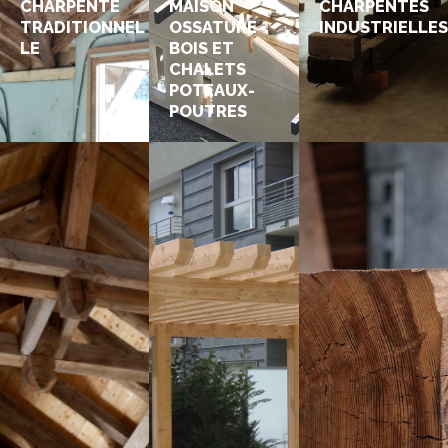
CHARPENTE
MAISON
CHARPENTES
TRADITIONNEL
OSSATURE
INDUSTRIELLES
LE
BOIS ET
CHALETS
POTEAUX-
POUTRES