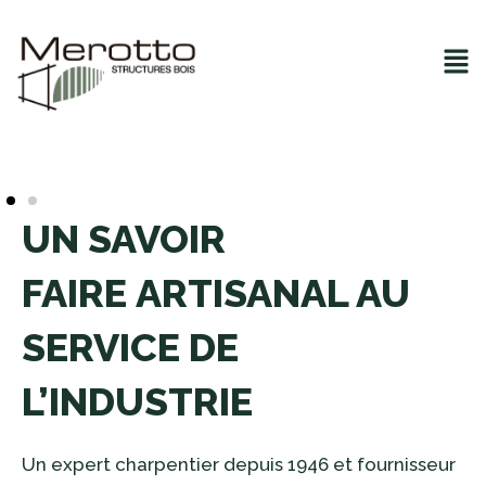
Aller
Panneau de gestion des cookies
au
Mai
contenu
Me
UN SAVOIR
FAIRE ARTISANAL AU
SERVICE DE
L’INDUSTRIE
Un expert charpentier depuis 1946 et fournisseur